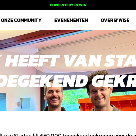
POWERED BY REWIN
ONZE COMMUNITY
EVENEMENTEN
OVER B’WISE
HEEFT VAN STA
TOEGEKEND GEK
t van Starterslift €50.000 toegekend gekregen voor de v