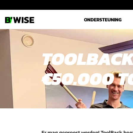
ONDERSTEUNING
TOOLBACK 
€50.000 
Er mag geproost worden! ToolBack heef