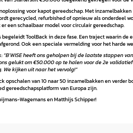
enoplossing voor kapot gereedschap. Met inzamelbakken 
dt gerecycled, refurbished of opnieuw als onderdeel wo
t er een schaalbaar model voor circulair gereedschap.
egeleidt ToolBack in deze fase. Een traject waarin de e
s afgerond. Ook een speciale vermelding voor het harde we
k:
“B’WISE heeft ons geholpen bij de laatste stappen van 
 ons gelukt om €50.000 op te halen voor de 2e validatiefa
 We kijken uit naar het vervolg!”
ack opschalen van 10 naar 50 inzamelbakken en verder b
hed gereedschapsplatform van Europa zijn.
ooijmans-Wagemans en Matthijs Schipper!