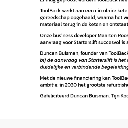
ToolBack werkt aan een circulaire ket
gereedschap opgehaald, waarna het wor
materiaal terug in de keten en ontstaa
Onze business developer Maarten Roos b
aanvraag voor Starterslift succesvol i
Duncan Buisman, founder van ToolBac
bij de aanvraag van Starterslift is het
duidelijke en verbindende begeleiding.
Met de nieuwe financiering kan ToolB
ambitie: in 2030 het grootste refurbis
Gefeliciteerd Duncan Buisman, Tijn K